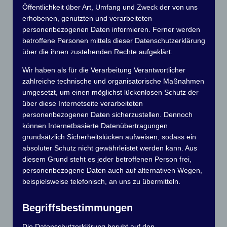
Öffentlichkeit über Art, Umfang und Zweck der von uns
Bei vorerst schönem warmen Wetter begaben wir uns in
erhobenen, genutzten und verarbeiteten
den Informationsraum wo die Geschichte des Hebewerkes
personenbezogenen Daten informieren. Ferner werden
sowie die Bedeutung der Kanäle als Wasserstraßen erklärt
betroffene Personen mittels dieser Datenschutzerklärung
wird. Neben einem Videobeitrag und etlichen
Schaukästen sowie Infotafeln konnten wir uns ein erstes
über die ihnen zustehenden Rechte aufgeklärt.
Bild über dieses gewaltige Bauwerke machen.
Wir haben als für die Verarbeitung Verantwortlicher
zahlreiche technische und organisatorische Maßnahmen
umgesetzt, um einen möglichst lückenlosen Schutz der
über diese Internetseite verarbeiteten
personenbezogenen Daten sicherzustellen. Dennoch
können Internetbasierte Datenübertragungen
grundsätzlich Sicherheitslücken aufweisen, sodass ein
absoluter Schutz nicht gewährleistet werden kann. Aus
diesem Grund steht es jeder betroffenen Person frei,
personenbezogene Daten auch auf alternativen Wegen,
beispielsweise telefonisch, an uns zu übermitteln.
Begriffsbestimmungen
Die Datenschutzerklärung beruht auf den