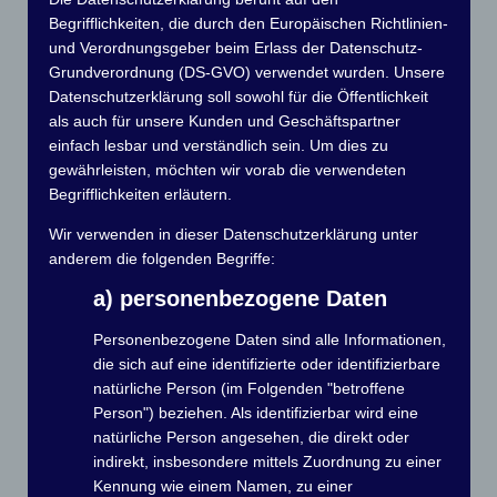
Neues Schiffshebewerk Finowkanal
Begrifflichkeiten, die durch den Europäischen Richtlinien-
Gegen 11 Uhr began eine Führung durch einen
und Verordnungsgeber beim Erlass der Datenschutz-
ehemaligen Techniker mit einem knapp 90 minütigen
Grundverordnung (DS-GVO) verwendet wurden. Unsere
Vortrag vorbei an verschieden Punkten des
Datenschutzerklärung soll sowohl für die Öffentlichkeit
Schiffshebewerkes. Danach versammelten wir uns gegen
als auch für unsere Kunden und Geschäftspartner
12.30 Uhr vor dem Schiffsanleger um mit dem Schiff von
einfach lesbar und verständlich sein. Um dies zu
der Oder kommend ins Hebewerk hineinzufahren, ca. 20
gewährleisten, möchten wir vorab die verwendeten
MInuten hochgeschleust zu werden ( 36 Meter) um dann
Begrifflichkeiten erläutern.
auf der anderen Seite on den Oder-Havelkanal
einzufahren und dann das ganze zurück. Danach war der
Wir verwenden in dieser Datenschutzerklärung unter
offizielle Teil vorbei.
anderem die folgenden Begriffe:
a) personenbezogene Daten
Personenbezogene Daten sind alle Informationen,
die sich auf eine identifizierte oder identifizierbare
natürliche Person (im Folgenden "betroffene
Person") beziehen. Als identifizierbar wird eine
natürliche Person angesehen, die direkt oder
indirekt, insbesondere mittels Zuordnung zu einer
Kennung wie einem Namen, zu einer