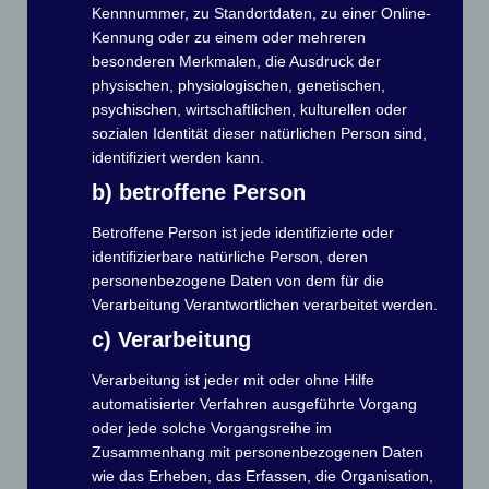
Kennnummer, zu Standortdaten, zu einer Online-
Kennung oder zu einem oder mehreren
besonderen Merkmalen, die Ausdruck der
physischen, physiologischen, genetischen,
psychischen, wirtschaftlichen, kulturellen oder
Besichtigung des Schiffshebewerks
sozialen Identität dieser natürlichen Person sind,
identifiziert werden kann.
Einige gingen anschließend Essen – andere guckten sich
noch ein bißchen das Gelände an. Auch Petrus hat seinen
b) betroffene Person
Beitrag zu diesem Ausflug nicht vergessen. Gegen 14.20
Betroffene Person ist jede identifizierte oder
Uhr öffneten sich die „Schleusentore“ des Himmels und es
identifizierbare natürliche Person, deren
regnete ordentlich. Immerhin sind wir ja alle
Wassersportler. Ganz besonderen Dank natürlich an
personenbezogene Daten von dem für die
Sportfreund Achim der diesen Ausflug organisiert und
Verarbeitung Verantwortlichen verarbeitet werden.
initiiert hat.
c) Verarbeitung
Ein Bericht von unserem Mitglied
Verarbeitung ist jeder mit oder ohne Hilfe
Holger Eggert
automatisierter Verfahren ausgeführte Vorgang
oder jede solche Vorgangsreihe im
Ausflug
Zusammenhang mit personenbezogenen Daten
wie das Erheben, das Erfassen, die Organisation,
Breitensport