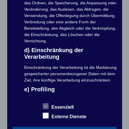
das Ordnen, die Speicherung, die Anpassung oder
Veränderung, das Auslesen, das Abfragen, die
Verwendung, die Offenlegung durch Übermittlung,
Verbreitung oder eine andere Form der
Schreibe einen Kommentar
Bereitstellung, den Abgleich oder die Verknüpfung,
die Einschränkung, das Löschen oder die
Vernichtung.
Deine E-Mail-Adresse wird nicht veröffentlicht.
Erforderliche Felder sind mit
*
markiert
d) Einschränkung der
Verarbeitung
Kommentar
*
Einschränkung der Verarbeitung ist die Markierung
gespeicherter personenbezogener Daten mit dem
Ziel, ihre künftige Verarbeitung einzuschränken.
e) Profiling
Profiling ist jede Art der automatisierten
Verarbeitung personenbezogener Daten, die darin
Essenziell
besteht, dass diese personenbezogenen Daten
Externe Dienste
Name
*
verwendet werden, um bestimmte persönliche
Aspekte, die sich auf eine natürliche Person