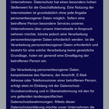
Unternehmen. Datenschutz hat einen besonders hohen
Stellenwert für die Geschäftsleitung. Eine Nutzung der
Internetseiten ist grundsätzlich ohne jede Angabe
personenbezogener Daten möglich. Sofern eine
betroffene Person besondere Services unseres
Unternehmens über unsere Internetseite in Anspruch
nehmen möchte, könnte jedoch eine Verarbeitung
personenbezogener Daten erforderlich werden. Ist die
Verarbeitung personenbezogener Daten erforderlich und
Ein Ausflug zum
besteht für eine solche Verarbeitung keine gesetzliche
Grundlage, holen wir generell eine Einwilligung der
Schiffshebewerk
betroffenen Person ein.
Die Verarbeitung personenbezogener Daten,
beispielsweise des Namens, der Anschrift, E-Mail-
4. August 2019
Uwe Springborn
•
Adresse oder Telefonnummer einer betroffenen Person,
erfolgt stets im Einklang mit der Datenschutz-
Am 3. August haben sich immerhin 23 Personen des MC
Grundverordnung und in Übereinstimmung mit den für
Grünau`s vor der Schiffshebewerk am Finowkanal gegen
uns geltenden landesspezifischen
10.30 Uhr eingefunden. Die meisten kamen mit dem Auto
Datenschutzbestimmungen. Mittels dieser
einige auch mit Bahn und Bus.
Datenschutzerklärung möchte unser Unternehmen die