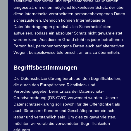
zahlreiche technische und organisatorische Maßnahmen
registriet wird!
umgesetzt, um einen möglichst lückenlosen Schutz der über
Bitte alle Daten eintragen und eure Startnummern ab jetzt
diese Internetseite verarbeiteten personenbezogenen Daten
auch eintragen! Bitte jede Schleusen- und
sicherzustellen. Dennoch können Internetbasierte
Hubbrückendurchfahrt extra angeben.
Datenübertragungen grundsätzlich Sicherheitslücken
aufweisen, sodass ein absoluter Schutz nicht gewährleistet
Übernachtungen auf dem Boot werden auch
werden kann. Aus diesem Grund steht es jeder betroffenen
gewertet,wenn ihr nicht im Hafen liegt!!!
Person frei, personenbezogene Daten auch auf alternativen
Wegen, beispielsweise telefonisch, an uns zu übermitteln.
Meldung für den Touristikpokal
Begriffsbestimmungen
Datum der Fahrt
Die Datenschutzerklärung beruht auf den Begrifflichkeiten,
die durch den Europäischen Richtlinien- und
Dein Vorname Name
Verordnungsgeber beim Erlass der Datenschutz-
Grundverordnung (DS-GVO) verwendet wurden. Unsere
Datenschutzerklärung soll sowohl für die Öffentlichkeit als
Deine E-Mail-Adresse
auch für unsere Kunden und Geschäftspartner einfach
lesbar und verständlich sein. Um dies zu gewährleisten,
Startnummer:
möchten wir vorab die verwendeten Begrifflichkeiten
erläutern.