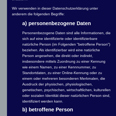
Klasse
Wir verwenden in dieser Datenschutzerklärung unter
Mitglied mit Boot
Mitglied ohne Boot
anderem die folgenden Begriffe:
Welche Voraussetzung ist erfüllt?
a) personenbezogene Daten
Personenbezogene Daten sind alle Informationen, die
Gefahrene Strecke in km
sich auf eine identifizierte oder identifizierbare
natürliche Person (im Folgenden "betroffene Person")
beziehen. Als identifizierbar wird eine natürliche
Wieviele Schleusen wurden passiert?
Person angesehen, die direkt oder indirekt,
insbesondere mittels Zuordnung zu einer Kennung
Befindet sich die Veranstaltung im Terminkalender des
wie einem Namen, zu einer Kennnummer, zu
DMYV, MVB MCG?
Standortdaten, zu einer Online-Kennung oder zu
einem oder mehreren besonderen Merkmalen, die
Ausdruck der physischen, physiologischen,
Welche Platzierung wurde erreicht?
genetischen, psychischen, wirtschaftlichen, kulturellen
oder sozialen Identität dieser natürlichen Person sind,
identifiziert werden kann.
Handelt es sich um eine außerplanmäßig beim Vorstand
angemeldete Veranstaltung (ab 5 Boote)?
b) betroffene Person