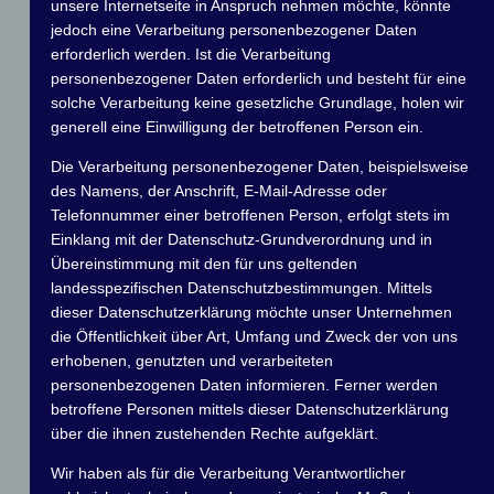
unsere Internetseite in Anspruch nehmen möchte, könnte
jedoch eine Verarbeitung personenbezogener Daten
erforderlich werden. Ist die Verarbeitung
personenbezogener Daten erforderlich und besteht für eine
solche Verarbeitung keine gesetzliche Grundlage, holen wir
generell eine Einwilligung der betroffenen Person ein.
Die Verarbeitung personenbezogener Daten, beispielsweise
des Namens, der Anschrift, E-Mail-Adresse oder
Telefonnummer einer betroffenen Person, erfolgt stets im
Einklang mit der Datenschutz-Grundverordnung und in
Touristikpokal
Übereinstimmung mit den für uns geltenden
landesspezifischen Datenschutzbestimmungen. Mittels
dieser Datenschutzerklärung möchte unser Unternehmen
Mit diesem Formular kann eine Fahrt für den
die Öffentlichkeit über Art, Umfang und Zweck der von uns
Touristikpokal des MC Grünau gemeldet werden.
erhobenen, genutzten und verarbeiteten
personenbezogenen Daten informieren. Ferner werden
Ihr habt 14 Tage nach der Fahrt dafür Zeit! Wenn ihr es mal
betroffene Personen mittels dieser Datenschutzerklärung
doch nicht schafft , sendet innerhalb der 14-tägigen Frist
über die ihnen zustehenden Rechte aufgeklärt.
eine Mail an der Sportwart!
Wir haben als für die Verarbeitung Verantwortlicher
Er entscheidet dann wie eure verspätete Meldung dann