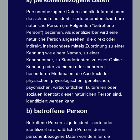
Personenbezogene Daten sind alle Informationen,
Ausschreibung und Hinweise
die sich auf eine identifizierte oder identifizierbare
natürliche Person (im Folgenden "betroffene
Hier stellen wir für die Teilnehmer und Vereine wichtige
Person") beziehen. Als identifizierbar wird eine
Dokumente zur Ansicht und zum Download zur
natürliche Person angesehen, die direkt oder
Verfügung:
indirekt, insbesondere mittels Zuordnung zu einer
Kennung wie einem Namen, zu einer
Ausschreibung „Blaues Band von
Kennnummer, zu Standortdaten, zu einer Online-
Kennung oder zu einem oder mehreren
Grünau“
besonderen Merkmalen, die Ausdruck der
physischen, physiologischen, genetischen,
folgt!
psychischen, wirtschaftlichen, kulturellen oder
sozialen Identität dieser natürlichen Person sind,
identifiziert werden kann.
Wo sind die Startstege?
b) betroffene Person
Betroffene Person ist jede identifizierte oder
Die folgenden Links zeigen Euch die Position der
identifizierbare natürliche Person, deren
Startstege 1 und 2. Beim Klick auf den Link öffnet sich
personenbezogene Daten von dem für die
Google-Maps mit der Position des Startsteges.