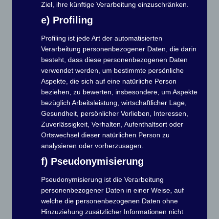
Ziel, ihre künftige Verarbeitung einzuschränken.
Nach dem Meldeschluss am 13.06.2026 wird eine Gebühr
von 15 EUR erhoben.
e) Profiling
Nachmeldungen sind nur bis 20.06.2026, 10:00 Uhr
Profiling ist jede Art der automatisierten
möglich.
Verarbeitung personenbezogener Daten, die darin
besteht, dass diese personenbezogenen Daten
Schreibt als Sportwart eine Sammel-E-Mail an:
blaues-
verwendet werden, um bestimmte persönliche
band@mc-gruenau.de
,
Aspekte, die sich auf eine natürliche Person
oder jeder Starter nutzt
das folgende Meldeformular:
beziehen, zu bewerten, insbesondere, um Aspekte
bezüglich Arbeitsleistung, wirtschaftlicher Lage,
Dein Verein
&
Startnummer
Gesundheit, persönlicher Vorlieben, Interessen,
Zuverlässigkeit, Verhalten, Aufenthaltsort oder
Ortswechsel dieser natürlichen Person zu
Dein Verein ist nicht in der Liste, dann trage ihn ein
analysieren oder vorherzusagen.
f) Pseudonymisierung
E-Mail vom Sportleiter Deines Verein
Pseudonymisierung ist die Verarbeitung
personenbezogener Daten in einer Weise, auf
Vorname Name vom Bootsführer
welche die personenbezogenen Daten ohne
Hinzuziehung zusätzlicher Informationen nicht