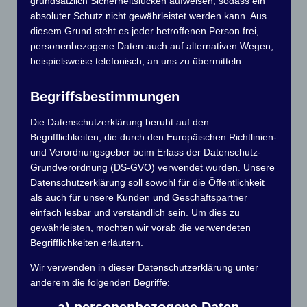
grundsätzlich Sicherheitslücken aufweisen, sodass ein
absoluter Schutz nicht gewährleistet werden kann. Aus
diesem Grund steht es jeder betroffenen Person frei,
personenbezogene Daten auch auf alternativen Wegen,
beispielsweise telefonisch, an uns zu übermitteln.
Begriffsbestimmungen
Die Datenschutzerklärung beruht auf den
Begrifflichkeiten, die durch den Europäischen Richtlinien-
und Verordnungsgeber beim Erlass der Datenschutz-
Grundverordnung (DS-GVO) verwendet wurden. Unsere
Datenschutzerklärung soll sowohl für die Öffentlichkeit
als auch für unsere Kunden und Geschäftspartner
einfach lesbar und verständlich sein. Um dies zu
gewährleisten, möchten wir vorab die verwendeten
Wir rechnen auch dieses Jahr wieder mit einer
Begrifflichkeiten erläutern.
hohen Anzahl an teilnehmenden Booten und
Yachten.
Wir verwenden in dieser Datenschutzerklärung unter
anderem die folgenden Begriffe:
Daher gilt: Eine rechtzeitige Anmeldung über
diese Seite sichert Euch einen Startplatz.
a) personenbezogene Daten