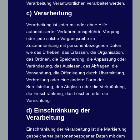
Verarbeitung Verantwortlichen verarbeitet werden.
Startsteg 1
c) Verarbeitung
Startsteg 2
Verarbeitung ist jeder mit oder ohne Hilfe
Startzeitenliste:
automatisierter Verfahren ausgeführte Vorgang
oder jede solche Vorgangsreihe im
–
Zusammenhang mit personenbezogenen Daten
wie das Erheben, das Erfassen, die Organisation,
Wichtig
:
das Ordnen, die Speicherung, die Anpassung oder
Veränderung, das Auslesen, das Abfragen, die
Ein
Wechsel der Startzeiten
am Tag der Veranstaltung
ist
ausgeschlossen
.
Verwendung, die Offenlegung durch Übermittlung,
Verbreitung oder eine andere Form der
Voraussetzung für die Teilnahme ist die fristgerechte
Bereitstellung, den Abgleich oder die Verknüpfung,
Überweisung oder vor Ort Zahlung der Startgelder durch die
die Einschränkung, das Löschen oder die
Vereine.
Vernichtung.
d) Einschränkung der
Anmeldung zur Fahrt „Blaues
Verarbeitung
Band von Grünau“
Einschränkung der Verarbeitung ist die Markierung
gespeicherter personenbezogener Daten mit dem