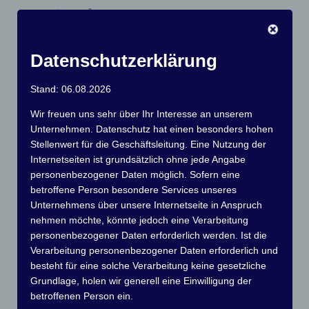
20.Juni statt.
Datenschutzerklärung
Alle Informationen zur Anmeldung und die
Ausschreibung findet ihr hier 6 Wochen vor
Stand: 06.08.2026
dem Start!
Wir freuen uns sehr über Ihr Interesse an unserem
Wir freuen uns schon drauf!
Unternehmen. Datenschutz hat einen besonders hohen
Stellenwert für die Geschäftsleitung. Eine Nutzung der
Das Orgateam des MC Grünau
Internetseiten ist grundsätzlich ohne jede Angabe
personenbezogener Daten möglich. Sofern eine
betroffene Person besondere Services unseres
Unternehmens über unsere Internetseite in Anspruch
nehmen möchte, könnte jedoch eine Verarbeitung
personenbezogener Daten erforderlich werden. Ist die
Verarbeitung personenbezogener Daten erforderlich und
besteht für eine solche Verarbeitung keine gesetzliche
Grundlage, holen wir generell eine Einwilligung der
betroffenen Person ein.