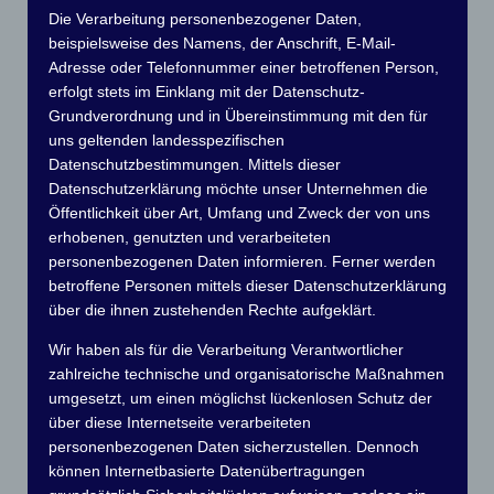
Die Verarbeitung personenbezogener Daten,
Inhaltsverzeichnis
beispielsweise des Namens, der Anschrift, E-Mail-
Adresse oder Telefonnummer einer betroffenen Person,
1.
wichtige Informationen zur Veranstaltung
erfolgt stets im Einklang mit der Datenschutz-
Grundverordnung und in Übereinstimmung mit den für
2.
Anmeldung
zur Fahrt
uns geltenden landesspezifischen
3.
Startzeitenliste
Datenschutzbestimmungen. Mittels dieser
Datenschutzerklärung möchte unser Unternehmen die
4.Wo sind die Startstege
Öffentlichkeit über Art, Umfang und Zweck der von uns
erhobenen, genutzten und verarbeiteten
5.Lösungen
personenbezogenen Daten informieren. Ferner werden
6.Ergebnisliste und Platzierungen
betroffene Personen mittels dieser Datenschutzerklärung
über die ihnen zustehenden Rechte aufgeklärt.
Wir haben als für die Verarbeitung Verantwortlicher
zahlreiche technische und organisatorische Maßnahmen
Wichtige Informationen während
umgesetzt, um einen möglichst lückenlosen Schutz der
der Veranstaltung
über diese Internetseite verarbeiteten
personenbezogenen Daten sicherzustellen. Dennoch
können Internetbasierte Datenübertragungen
neue Informationen: –