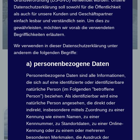
Blaues Band, Lichterfahrt, Meisterschaften
Grundverordnung (DS-GVO) verwendet wurden. Unsere
und gemeinsam feiern, aber auch zusammen
Datenschutzerklärung soll sowohl für die Öffentlichkeit
Anpacken um unseren Verein mit jedem
als auch für unsere Kunden und Geschäftspartner
Moment etwas schöner zu machen. Erfahre
einfach lesbar und verständlich sein. Um dies zu
mehr zu unserem Vereinsleben.
gewährleisten, möchten wir vorab die verwendeten
Begrifflichkeiten erläutern.
Kulturelles
Termine
Wir verwenden in dieser Datenschutzerklärung unter
anderem die folgenden Begriffe:
Aktuelles
a) personenbezogene Daten
Personenbezogene Daten sind alle Informationen,
die sich auf eine identifizierte oder identifizierbare
natürliche Person (im Folgenden "betroffene
Alle anzeigen
Person") beziehen. Als identifizierbar wird eine
natürliche Person angesehen, die direkt oder
indirekt, insbesondere mittels Zuordnung zu einer
Kennung wie einem Namen, zu einer
Kennnummer, zu Standortdaten, zu einer Online-
Kennung oder zu einem oder mehreren
besonderen Merkmalen, die Ausdruck der