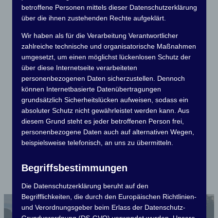
betroffene Personen mittels dieser Datenschutzerklärung
Jugend
über die ihnen zustehenden Rechte aufgeklärt.
Kinder und Jugendliche können bei uns im
Schlauchbootslalom für die Deutschen
Wir haben als für die Verarbeitung Verantwortlicher
Meisterschaften trainieren.
zahlreiche technische und organisatorische Maßnahmen
umgesetzt, um einen möglichst lückenlosen Schutz der
über diese Internetseite verarbeiteten
personenbezogenen Daten sicherzustellen. Dennoch
können Internetbasierte Datenübertragungen
grundsätzlich Sicherheitslücken aufweisen, sodass ein
absoluter Schutz nicht gewährleistet werden kann. Aus
Sport
diesem Grund steht es jeder betroffenen Person frei,
Breitensport für alle Altersgruppen und seit 2008
personenbezogene Daten auch auf alternativen Wegen,
fahren Mitglieder bei nationalen und
beispielsweise telefonisch, an uns zu übermitteln.
internationalen Rennen.
Begriffsbestimmungen
MCG Aufnahmeantrag
Download
Die Datenschutzerklärung beruht auf den
Begrifflichkeiten, die durch den Europäischen Richtlinien-
Kulturelles und Veranstaltungen
und Verordnungsgeber beim Erlass der Datenschutz-