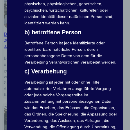
physischen, physiologischen, genetischen,
psychischen, wirtschaftlichen, kulturellen oder
sozialen Identität dieser natürlichen Person sind,
identifiziert werden kann.
b) betroffene Person
Die Saison neigt sich dem Ende zu
26. Oktober 2025
Betroffene Person ist jede identifizierte oder
Jan Königsberg
identifizierbare natürliche Person, deren
personenbezogene Daten von dem für die
Bei schönstem Wetter war wieder ordentlich Bewegung auf
Verarbeitung Verantwortlichen verarbeitet werden.
unserem schönen Vereinsgelände. Es wurde geslippt,
gefräst, gefegt, gekocht und gemeinsam gegessen. Alle
c) Verarbeitung
waren fleißig und in den Momenten dazwischen gab es
Gespräche bei einer Tasse Kaffee. Die Boote müssen aus
Verarbeitung ist jeder mit oder ohne Hilfe
dem Wasser und auf dem Gelände einsortiert werden.
automatisierter Verfahren ausgeführte Vorgang
Keine leichte Aufgabe aber mit der Erfahrung…
oder jede solche Vorgangsreihe im
Zusammenhang mit personenbezogenen Daten
wie das Erheben, das Erfassen, die Organisation,
das Ordnen, die Speicherung, die Anpassung oder
Veränderung, das Auslesen, das Abfragen, die
Verwendung, die Offenlegung durch Übermittlung,