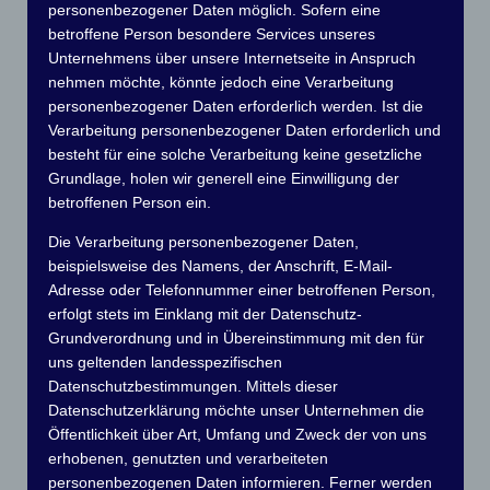
personenbezogener Daten möglich. Sofern eine
Zuhause in Schmöckwitz, im Südosten Berlins, ungefähr
betroffene Person besondere Services unseres
dort wo Seddinsee, Zeuthener See und Dahme
Unternehmens über unsere Internetseite in Anspruch
zusammenfliessen
nehmen möchte, könnte jedoch eine Verarbeitung
personenbezogener Daten erforderlich werden. Ist die
Verarbeitung personenbezogener Daten erforderlich und
besteht für eine solche Verarbeitung keine gesetzliche
Grundlage, holen wir generell eine Einwilligung der
betroffenen Person ein.
Die Verarbeitung personenbezogener Daten,
Mitglieder
beispielsweise des Namens, der Anschrift, E-Mail-
Der Verein setzt sich aus ca. 100 Mitgliedern
Adresse oder Telefonnummer einer betroffenen Person,
zusammen. Sportfreunde, die Interesse an
erfolgt stets im Einklang mit der Datenschutz-
gemeinsamen Ausfahrten und Unternehmungen auf
Grundverordnung und in Übereinstimmung mit den für
dem Wasser haben sind bei uns willkommen.
uns geltenden landesspezifischen
Datenschutzbestimmungen. Mittels dieser
Datenschutzerklärung möchte unser Unternehmen die
Öffentlichkeit über Art, Umfang und Zweck der von uns
erhobenen, genutzten und verarbeiteten
personenbezogenen Daten informieren. Ferner werden