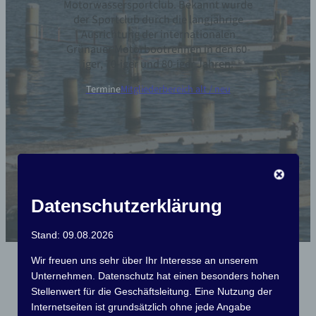
Motorwassersportclub. Bekannt wurde
der Sportclub durch die langjährige
Ausrichtung der internationalen
Grünauer Motorbootrennen in den 60-
iger, 70-iger und 80-iger Jahren.
Termine
Mitgliederbereich alt / neu
Datenschutzerklärung
Stand: 09.08.2026
Wir freuen uns sehr über Ihr Interesse an unserem
Über uns
Unternehmen. Datenschutz hat einen besonders hohen
Stellenwert für die Geschäftsleitung. Eine Nutzung der
Wer wir sind
Internetseiten ist grundsätzlich ohne jede Angabe