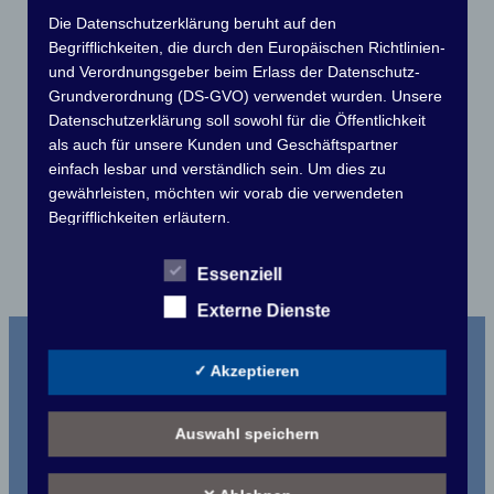
Die Datenschutzerklärung beruht auf den
Begrifflichkeiten, die durch den Europäischen Richtlinien-
und Verordnungsgeber beim Erlass der Datenschutz-
Werftzeit
Grundverordnung (DS-GVO) verwendet wurden. Unsere
Datenschutzerklärung soll sowohl für die Öffentlichkeit
14. Oktober 2025
Jan Königsberg
•
als auch für unsere Kunden und Geschäftspartner
einfach lesbar und verständlich sein. Um dies zu
gewährleisten, möchten wir vorab die verwendeten
Aktuell wird unser Internetauftritt überarbeitet.
Begrifflichkeiten erläutern.
Wir verwenden in dieser Datenschutzerklärung unter
Essenziell
anderem die folgenden Begriffe:
Externe Dienste
a) personenbezogene Daten
Motorwassersportclub MC Grünau e.V.
Personenbezogene Daten sind alle Informationen,
✓ Akzeptieren
die sich auf eine identifizierte oder identifizierbare
Links
natürliche Person (im Folgenden "betroffene
Touristikpokal
Auswahl speichern
Person") beziehen. Als identifizierbar wird eine
natürliche Person angesehen, die direkt oder
Clubmeisterschaft
indirekt, insbesondere mittels Zuordnung zu einer