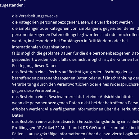
zugestanden:
die Verarbeitungszwecke
die Kategorien personenbezogener Daten, die verarbeitet werden
die Empfänger oder Kategorien von Empfängern, gegenüber denen d
personenbezogenen Daten offengelegt worden sind oder noch offen
werden, insbesondere bei Empfängern in Drittländern oder bei
internationalen Organisationen
falls möglich die geplante Dauer, für die die personenbezogenen Dat
gespeichert werden, oder, falls dies nicht möglich ist, die Kriterien für
Festlegung dieser Dauer
das Bestehen eines Rechts auf Berichtigung oder Löschung der sie
betreffenden personenbezogenen Daten oder auf Einschränkung de
Verarbeitung durch den Verantwortlichen oder eines Widerspruchsre
gegen diese Verarbeitung
arcours mit Speedrunde. 2 Boote fahren den Geschicklichkeitskurs 
das Bestehen eines Beschwerderechts bei einer Aufsichtsbehörde
wenn die personenbezogenen Daten nicht bei der betroffenen Perso
erhoben werden: Alle verfügbaren Informationen über die Herkunft 
Daten
das Bestehen einer automatisierten Entscheidungsfindung einschließ
Profiling gemäß Artikel 22 Abs.1 und 4 DS-GVO und — zumindest in d
 an der Regattastrecke Grünau. Mehr Fotos in der Auflösung 1200×9
Fällen — aussagekräftige Informationen über die involvierte Logik so