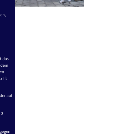
men,
t das
n dem
nen
ifft
der auf
 2
 gegen