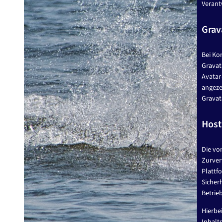
Verant
Grav
Bei Ko
Gravata
Avatar
angeze
Gravata
Host
Die vo
Zurver
Plattf
Sicher
Betrie
Hierbe