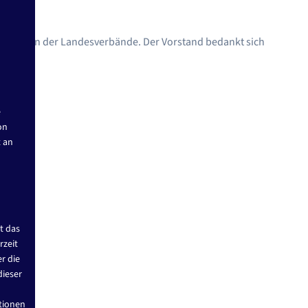
 Grillen der Landesverbände. Der Vorstand bedankt sich
e
on
t an
t das
rzeit
r die
dieser
tionen