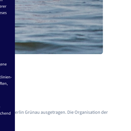
on
erer
eses
gene
linien-
ften,
e
recke Berlin Grünau ausgetragen. Die Organisation der
echend