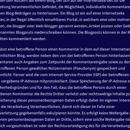
ten den Nutzern auf einem Blog, der sich auf der Internetseite des für die
eitung Verantwortlichen befindet, die Möglichkeit, individuelle Kommentare
en Blog-Beiträgen zu hinterlassen. Ein Blog ist ein auf einer Internetseite
tes, in der Regel öffentlich einsehbares Portal, in welchem eine oder mehre
Kultur und Veranstaltungen
Sport
Blaues Band
Hafen
en, die Blogger oder Web-Blogger genannt werden, Artikel posten oder Ge
enannten Blogposts niederschreiben können. Die Blogposts können in der R
itten kommentiert werden.
lässt eine betroffene Person einen Kommentar in dem auf dieser Internetsei
entlichten Blog, werden neben den von der betroffenen Person hinterlasse
ntaren auch Angaben zum Zeitpunkt der Kommentareingabe sowie zu de
troffenen Person gewählten Nutzernamen (Pseudonym) gespeichert und
ntlicht. Ferner wird die vom Internet-Service-Provider (ISP) der betroffenen
 vergebene IP-Adresse mitprotokolliert. Diese Speicherung der IP-Adresse e
cherheitsgründen und für den Fall, dass die betroffene Person durch einen
benen Kommentar die Rechte Dritter verletzt oder rechtswidrige Inhalte po
eicherung dieser personenbezogenen Daten erfolgt daher im eigenen Intere
 die Verarbeitung Verantwortlichen, damit sich dieser im Falle einer
verletzung gegebenenfalls exkulpieren könnte. Es erfolgt keine Weitergabe 
nen personenbezogenen Daten an Dritte, sofern eine solche Weitergabe ni
lich vorgeschrieben ist oder der Rechtsverteidigung des für die Verarbeitung