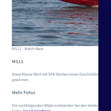
MS11 – Match Race
MS11
Diese Klasse fährt mit GFK-Booten einen Geschicklichkeitsp
gewinnen.
Mehr Fotos
Die nachfolgenden Bilder entstanden bei den letzten Läufen
Fotos:
Uwe Springborn