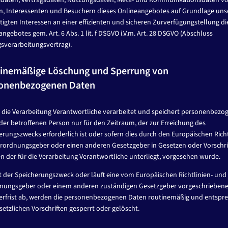
sdaten, Vertragsdaten, Nutzungsdaten, Meta- und Kommunikationsdaten v
, Interessenten und Besuchern dieses Onlineangebotes auf Grundlage uns
tigten Interessen an einer effizienten und sicheren Zurverfügungstellung di
ngebotes gem. Art. 6 Abs. 1 lit. f DSGVO i.V.m. Art. 28 DSGVO (Abschluss
gsverarbeitungsvertrag).
inemäßige Löschung und Sperrung von
onenbezogenen Daten
r die Verarbeitung Verantwortliche verarbeitet und speichert personenbezo
isterschaft 2019
der betroffenen Person nur für den Zeitraum, der zur Erreichung des
erungszwecks erforderlich ist oder sofern dies durch den Europäischen Richt
rordnungsgeber oder einen anderen Gesetzgeber in Gesetzen oder Vorschri
n der für die Verarbeitung Verantwortliche unterliegt, vorgesehen wurde.
lt der Speicherungszweck oder läuft eine vom Europäischen Richtlinien- und
nungsgeber oder einem anderen zuständigen Gesetzgeber vorgeschrieben
8. bis 01.09.2019 bei sommerlichen Temperaturen an der Regattast
erfrist ab, werden die personenbezogenen Daten routinemäßig und entspr
lin e.V..
setzlichen Vorschriften gesperrt oder gelöscht.