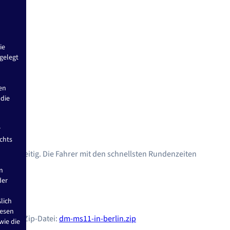
ie
gelegt
en
 die
r
chts
gleichzeitig. Die Fahrer mit den schnellsten Rundenzeiten
n
der
lich
iesen
00 als Zip-Datei:
dm-ms11-in-berlin.zip
wie die