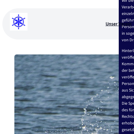
Wir bie
Zum
Verarb
Inhalt
einzeln
springen
geführ
Unser Verein
Person
in sog
von Dr
Hinter
veröff
Komme
der be
veröffe
Person
aus Si
abgege
Die Sp
des für
Rechts
erhobe
gesetz