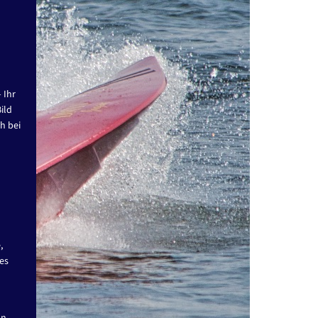
 Ihr
ild
h bei
,
es