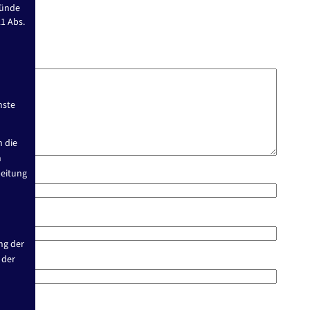
ründe
21 Abs.
nste
n die
n
beitung
ng der
 der