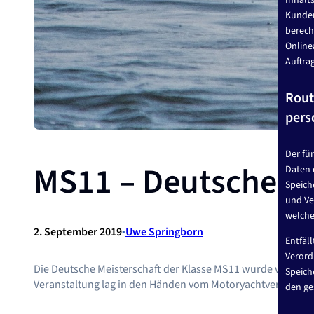
Inhalt
Kunden
berech
Onlinea
Auftra
Rout
pers
Der fü
MS11 – Deutsche Me
Daten 
Speich
und Ve
welche
2. September 2019
•
Uwe Springborn
Entfäl
Verord
Die Deutsche Meisterschaft der Klasse MS11 wurde vom 31.0
Speich
Veranstaltung lag in den Händen vom Motoryachtverband Ber
den ge