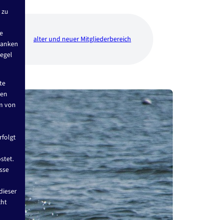
 zu
re
alter und neuer Mitgliederbereich
danken
egel
te
nen
m von
rfolgt
stet.
sse
dieser
cht