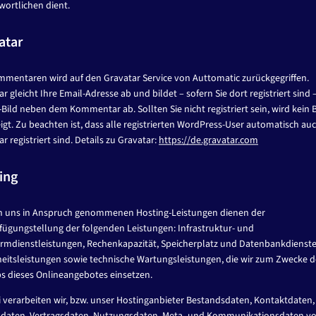
wortlichen dient.
atar
mmentaren wird auf den Gravatar Service von Auttomatic zurückgegriffen.
r gleicht Ihre Email-Adresse ab und bildet – sofern Sie dort registriert sind –
-Bild neben dem Kommentar ab. Sollten Sie nicht registriert sein, wird kein B
igt. Zu beachten ist, dass alle registrierten WordPress-User automatisch auc
r registriert sind. Details zu Gravatar:
https://de.gravatar.com
ing
n uns in Anspruch genommenen Hosting-Leistungen dienen der
fügungstellung der folgenden Leistungen: Infrastruktur- und
ormdienstleistungen, Rechenkapazität, Speicherplatz und Datenbankdienste
heitsleistungen sowie technische Wartungsleistungen, die wir zum Zwecke d
bs dieses Onlineangebotes einsetzen.
i verarbeiten wir, bzw. unser Hostinganbieter Bestandsdaten, Kontaktdaten,