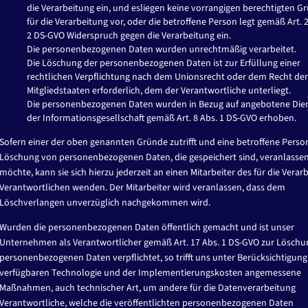
die Verarbeitung ein, und esliegen keine vorrangigen berechtigten G
für die Verarbeitung vor, oder die betroffene Person legt gemäß Art. 
er sind mit
*
markiert
2 DS-GVO Widerspruch gegen die Verarbeitung ein.
Die personenbezogenen Daten wurden unrechtmäßig verarbeitet.
Die Löschung der personenbezogenen Daten ist zur Erfüllung einer
rechtlichen Verpflichtung nach dem Unionsrecht oder dem Recht der
Mitgliedstaaten erforderlich, dem der Verantwortliche unterliegt.
Die personenbezogenen Daten wurden in Bezug auf angebotene Die
der Informationsgesellschaft gemäß Art. 8 Abs. 1 DS-GVO erhoben.
Sofern einer der oben genannten Gründe zutrifft und eine betroffene Perso
Löschung von personenbezogenen Daten, die gespeichert sind, veranlasse
möchte, kann sie sich hierzu jederzeit an einen Mitarbeiter des für die Verar
Verantwortlichen wenden. Der Mitarbeiter wird veranlassen, dass dem
Löschverlangen unverzüglich nachgekommen wird.
Wurden die personenbezogenen Daten öffentlich gemacht und ist unser
Unternehmen als Verantwortlicher gemäß Art. 17 Abs. 1 DS-GVO zur Löschu
personenbezogenen Daten verpflichtet, so trifft uns unter Berücksichtigung
verfügbaren Technologie und der Implementierungskosten angemessene
Maßnahmen, auch technischer Art, um andere für die Datenverarbeitung
e die
Datenschutzbestimmungen
bestätigen.
Verantwortliche, welche die veröffentlichten personenbezogenen Daten