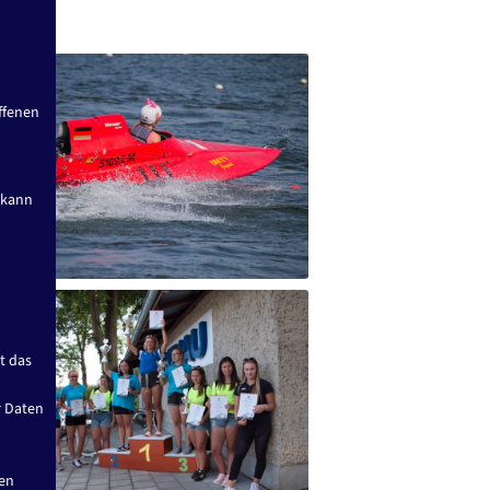
offenen
 kann
t das
r Daten
den