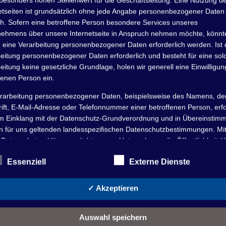
besonders hohen Stellenwert für die Geschäftsleitung. Eine Nutzung d
etseiten ist grundsätzlich ohne jede Angabe personenbezogener Daten
Die Saison neigt sich dem 
h. Sofern eine betroffene Person besondere Services unseres
nehmens über unsere Internetseite in Anspruch nehmen möchte, könnt
 eine Verarbeitung personenbezogener Daten erforderlich werden. Ist 
26. Oktober 2025
•
Jan Königsberg
eitung personenbezogener Daten erforderlich und besteht für eine sol
eitung keine gesetzliche Grundlage, holen wir generell eine Einwilligun
Bei schönstem Wetter war wieder ordentlich Bewegun
fenen Person ein.
geslippt, gefräst, gefegt, gekocht und gemeinsam gege
rarbeitung personenbezogener Daten, beispielsweise des Namens, de
dazwischen gab es Gespräche bei einer Tasse Kaffee.
ift, E-Mail-Adresse oder Telefonnummer einer betroffenen Person, erfo
Gelände einsortiert werden. Keine leichte Aufgabe ab
im Einklang mit der Datenschutz-Grundverordnung und in Übereinstim
n für uns geltenden landesspezifischen Datenschutzbestimmungen. Mit
 Datenschutzerklärung möchte unser Unternehmen die Öffentlichkeit ü
mfang und Zweck der von uns erhobenen, genutzten und verarbeiteten
Essenziell
Externe Dienste
enbezogenen Daten informieren. Ferner werden betroffene Personen 
 Datenschutzerklärung über die ihnen zustehenden Rechte aufgeklärt.
✓ Akzeptieren
ben als für die Verarbeitung Verantwortlicher zahlreiche technische un
isatorische Maßnahmen umgesetzt, um einen möglichst lückenlosen S
er diese Internetseite verarbeiteten personenbezogenen Daten
Auswahl speichern
zustellen. Dennoch können Internetbasierte Datenübertragungen