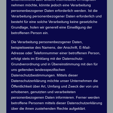
nehmen möchte, könnte jedoch eine Verarbeitung
personenbezogener Daten erforderlich werden. Ist die
Verarbeitung personenbezogener Daten erforderlich und
besteht für eine solche Verarbeitung keine gesetzliche
Grundlage, holen wir generell eine Einwilligung der
betroffenen Person ein.
Die Verarbeitung personenbezogener Daten,
beispielsweise des Namens, der Anschrift, E-Mail-
Adresse oder Telefonnummer einer betroffenen Person,
erfolgt stets im Einklang mit der Datenschutz-
Saisonende 2019 bei 20 Grad
Grundverordnung und in Übereinstimmung mit den für
uns geltenden landesspezifischen
Datenschutzbestimmungen. Mittels dieser
14. Oktober 2019
Uwe Springborn
•
Datenschutzerklärung möchte unser Unternehmen die
Öffentlichkeit über Art, Umfang und Zweck der von uns
erhobenen, genutzten und verarbeiteten
Bei knapp 20 Grad trafen sich heute viele Sportfreunde um
mit einem letzten Bootskorso die Saison 2019 zu
personenbezogenen Daten informieren. Ferner werden
verabschieden. Als Gast fuhr u.a. Klaus-Dieter Belan (1998,
betroffene Personen mittels dieser Datenschutzerklärung
Europameister der Klasse R-1000) bei unserm
über die ihnen zustehenden Rechte aufgeklärt.