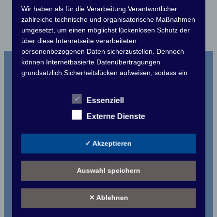
Hafenmeister mit.
Wir haben als für die Verarbeitung Verantwortlicher
zahlreiche technische und organisatorische Maßnahmen
umgesetzt, um einen möglichst lückenlosen Schutz der
über diese Internetseite verarbeiteten
personenbezogenen Daten sicherzustellen. Dennoch
Motorwassersportclub MC Grünau e.V.
können Internetbasierte Datenübertragungen
grundsätzlich Sicherheitslücken aufweisen, sodass ein
Links
absoluter Schutz nicht gewährleistet werden kann. Aus
diesem Grund steht es jeder betroffenen Person frei,
Touristikpokal
Essenziell
personenbezogene Daten auch auf alternativen Wegen,
beispielsweise telefonisch, an uns zu übermitteln.
Clubmeisterschaft
Externe Dienste
Deutscher Motoryachtverband e.V.
Begriffsbestimmungen
✓ Akzeptieren
Landessportbund Berlin e.V.
Die Datenschutzerklärung beruht auf den
Motoryachtverband Berlin e.V.
Begrifflichkeiten, die durch den Europäischen Richtlinien-
Auswahl speichern
und Verordnungsgeber beim Erlass der Datenschutz-
Rechtliches
Grundverordnung (DS-GVO) verwendet wurden. Unsere
✕ Ablehnen
Datenschutzerklärung soll sowohl für die Öffentlichkeit
Impressum
als auch für unsere Kunden und Geschäftspartner